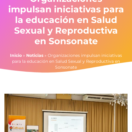
impulsan iniciativas para
la educación en Salud
Sexual y Reproductiva
en Sonsonate
Inicio
»
Noticias
»
Organizaciones impulsan iniciativas
para la educación en Salud Sexual y Reproductiva en
Sonsonate