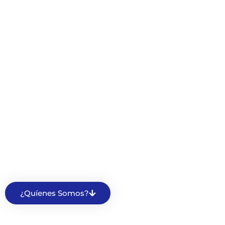
39 Años
Promoviendo
la Salud
Fundación Maquilishuatl (FUMA)
es pionera en la
«promoción de la salud como un derecho humano»
¿Quíenes Somos?