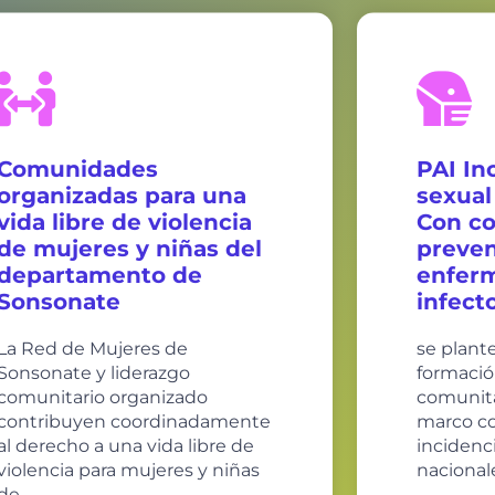
Comunidades
PAI In
organizadas para una
sexual
vida libre de violencia
Con c
de mujeres y niñas del
preven
departamento de
enfer
Sonsonate
infect
La Red de Mujeres de
se plant
Sonsonate y liderazgo
formació
comunitario organizado
comunita
contribuyen coordinadamente
marco c
al derecho a una vida libre de
incidenci
violencia para mujeres y niñas
nacional