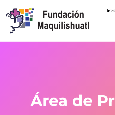
Inic
Área de P