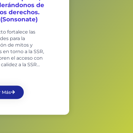
erándonos de
os derechos.
 (Sonsonate)
to fortalece las
des para la
ión de mitos y
s en torno a la SSR,
ren el acceso con
 calidez a la SSR…
r Más