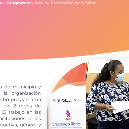
io
»
Programas
»
Área de Promoción de la Salud
o de municipio y
 la organización
 Dicho programa ha
ón de 2 redes de
El trabajo en las
acitaciones a los
ductiva, género y