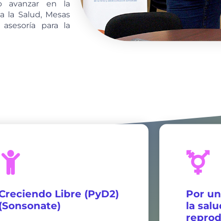
o avanzar en la
 la Salud, Mesas
 asesoría para la
Creciendo Libre (PyD2)
Por un
(Sonsonate)
la salu
reprod