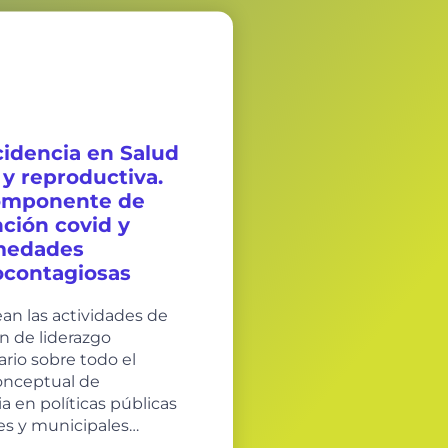
cidencia en Salud
 y reproductiva.
omponente de
ción covid y
medades
ocontagiosas
ean las actividades de
n de liderazgo
rio sobre todo el
onceptual de
a en políticas públicas
es y municipales…