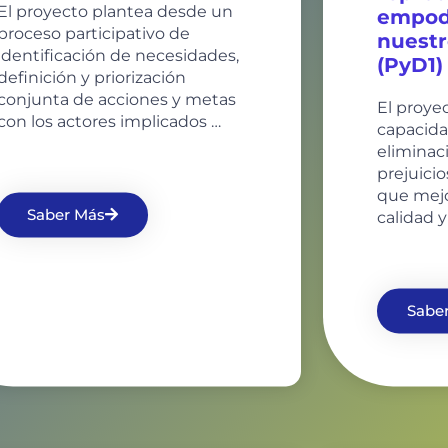
El proyecto plantea desde un
empod
proceso participativo de
nuestr
identificación de necesidades,
(PyD1)
definición y priorización
conjunta de acciones y metas
El proyec
con los actores implicados …
capacida
eliminac
prejuicio
que mejo
Saber Más
calidad y
Sabe