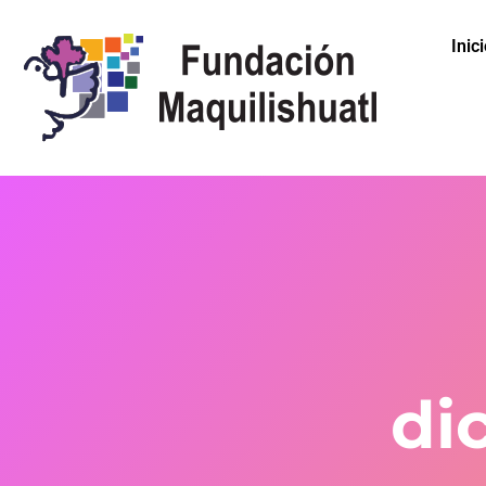
Inic
di