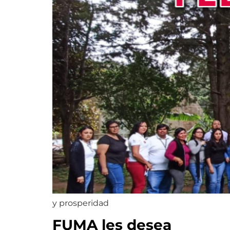
y prosperidad
FUMA les desea