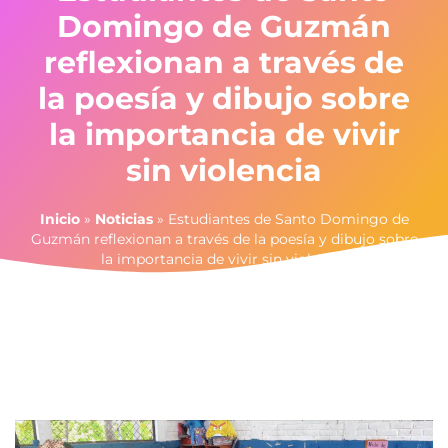
Domingo de Guzmán
reflexionan a través de
la poesía y dibujo sobre
la importancia de vivir
sin violencia
Inicio
»
Noticias
»
Estudiantes de Santo Domingo de
Guzmán reflexionan a través de la poesía y dibujo sobre
la importancia de vivir sin violencia