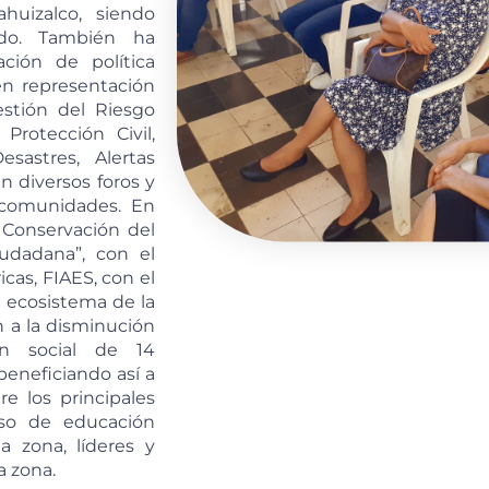
huizalco, siendo
ado. También ha
ción de política
en representación
stión del Riesgo
rotección Civil,
astres, Alertas
n diversos foros y
s comunidades. En
 Conservación del
udadana”, con el
icas, FIAES, con el
l ecosistema de la
 a la disminución
ón social de 14
eneficiando así a
re los principales
eso de educación
a zona, líderes y
a zona.