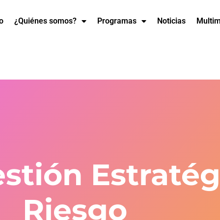
io
¿Quiénes somos?
Programas
Noticias
Multi
stión Estratég
Riesgo