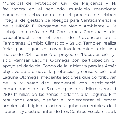
Municipal de Protección Civil de Mejicanos y Na
facilitadora en el segundo municipio mencion
participado activamente en el proceso de elabora
integral de gestión de Riesgos para Centroamérica, 
de la MPGR. El Programa de Medio Ambiente y Ge
trabaja con más de 81 Comisiones Comunales de P
capacitándolas en el tema de Prevención de Des
Tempranas, Cambio Climático y Salud. También realiza
ferias para lograr un mayor involucramiento de la
marzo de 2011 se inició el proyecto: “Recuperación y
sitio Ramsar Laguna Olomega con participación Ci
apoyo solidario del Fondo de la Iniciativa para las Amér
objetivo de promover la protección y conservación de
Laguna Olomega, mediante acciones que contribuyan
de la vulnerabilidad ambiental con participaci
comunidades de los 3 municipios de la Microcuenca, b
2810 familias de las zonas aledañas a la Laguna. Ent
resultados están, diseñar e implementar el proc
ambiental dirigido a actores gubernamentales de l
lideresas y a estudiantes de tres Centros Escolares de l