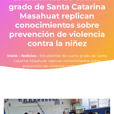
grado de Santa Catarina
Masahuat replican
conocimientos sobre
prevención de violencia
contra la niñez
Inicio
»
Noticias
»
Estudiantes de cuarto grado de Santa
Catarina Masahuat replican conocimientos sobre
prevención de violencia contra la niñez