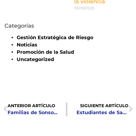
la violencia
03/09/2025
Categorías
Gestión Estratégica de Riesgo
Noticias
Promoción de la Salud
Uncategorized
ANTERIOR ARTÍCULO
SIGUIENTE ARTÍCULO
Familias de Sonsonate avanzan en el desarrollo de iniciativas que contribuyen a su autonomía
Estudiantes de Santo Domingo de Guzmán reflexionan a través de la poesía y dibujo sobre la importancia de vivir sin violencia