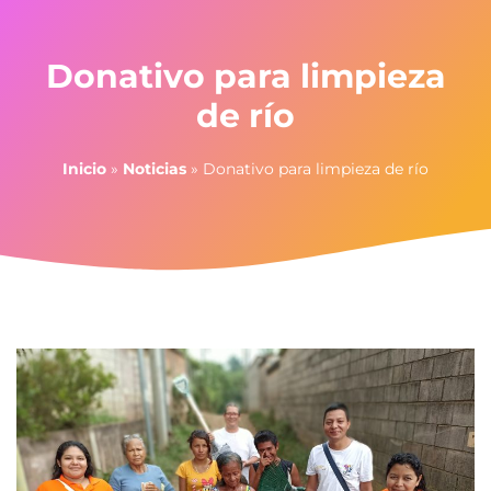
Donativo para limpieza
de río
Inicio
»
Noticias
»
Donativo para limpieza de río